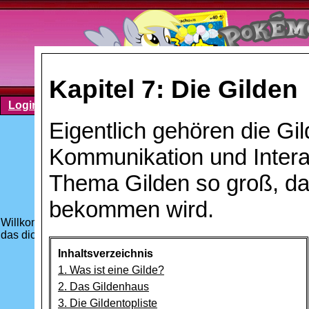
Kapitel 7: Die Gilden
Login
Registrieren
Was ist die PTC?
Kontakt
Nutzu
Eigentlich gehören die Gil
Kommunikation und Interakt
Thema Gilden so groß, das
bekommen wird.
Willkommen in Ursarings Bibliothek! Ursaring hat hier viel vo
das dich interessiert, aus dem Regal. Aber gehe sorgfältig mit
Inhaltsverzeichnis
1. Was ist eine Gilde?
2. Das Gildenhaus
3. Die Gildentopliste