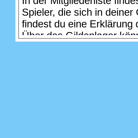
In der Mitgliederliste find
Spieler, die sich in deine
findest du eine Erklärung
Über das Gildenlager kö
Pokemon mit anderen Spie
getauscht werden; außerd
Brüller und Mitnahme gefu
Das Gildenlager hat nur e
diese überschritten sein 
einlagern, die bereits vo
kann gar nicht mehr gela
Gildenlagers steigt mit de