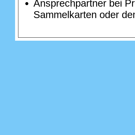
Ansprechpartner bei 
Sammelkarten oder d
Yuan (Assistent)
Ideenfindung/Konzeptio
Erweiterungen und Spi
Beschwerden über and
Angelegenheiten
Optimierung der Maxim
Optimierung der Lotteri
Usersperrungen