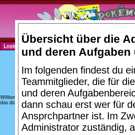
Übersicht über die 
Login
Registrieren
Was ist die PTC?
Kontakt
Nutzu
und deren Aufgaben 
Im folgenden findest du ein
Teammitglieder, die für di
und deren Aufgabenbereic
Willkommen in Ursarings Bibliothek! Ursaring hat hier viel vo
dann schau erst wer für d
das dich interessiert, aus dem Regal. Aber gehe sorgfältig mit
Ansprchpartner ist. Im Zwe
Administrator zuständig, a